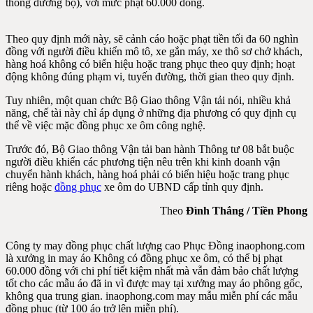
thông đường bộ), với mức phạt 60.000 đồng.
Theo quy định mới này, sẽ cảnh cáo hoặc phạt tiền tối đa 60 nghìn
đồng với người điều khiển mô tô, xe gắn máy, xe thô sơ chở khách,
hàng hoá không có biển hiệu hoặc trang phục theo quy định; hoạt
động không đúng phạm vi, tuyến đường, thời gian theo quy định.
Tuy nhiên, một quan chức Bộ Giao thông Vận tải nói, nhiều khả
năng, chế tài này chỉ áp dụng ở những địa phương có quy định cụ
thể về việc mặc đồng phục xe ôm công nghệ.
Trước đó, Bộ Giao thông Vận tải ban hành Thông tư 08 bắt buộc
người điều khiển các phương tiện nêu trên khi kinh doanh vận
chuyển hành khách, hàng hoá phải có biển hiệu hoặc trang phục
riêng hoặc
đồng phục
xe ôm do UBND cấp tỉnh quy định.
Theo
Đình Thắng / Tiền Phong
Công ty may đồng phục chất lượng cao Phục Đồng inaophong.com
là xưởng in may áo
Không có đồng phục xe ôm, có thể bị phạt
60.000 đồng
với chi phí tiết kiệm nhất mà vẫn đảm bảo chất lượng
tốt cho các mẫu áo đã in vì được may tại xưởng may áo phông gốc,
không qua trung gian. inaophong.com may mẫu miễn phí các mẫu
đồng phục (từ 100 áo trở lên miễn phí).